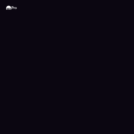
Kraken
Pro