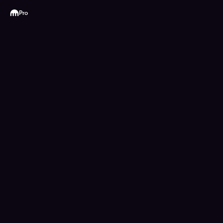
Kraken
Pro