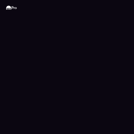
Kraken
Pro