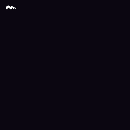
Kraken
Pro