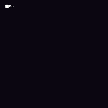
Kraken
Pro