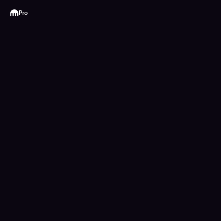
Kraken
Pro