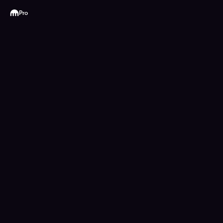
Kraken
Pro