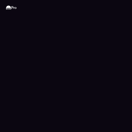
Kraken
Pro