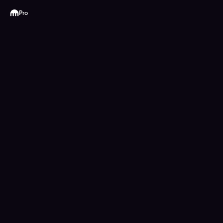
Kraken
Pro