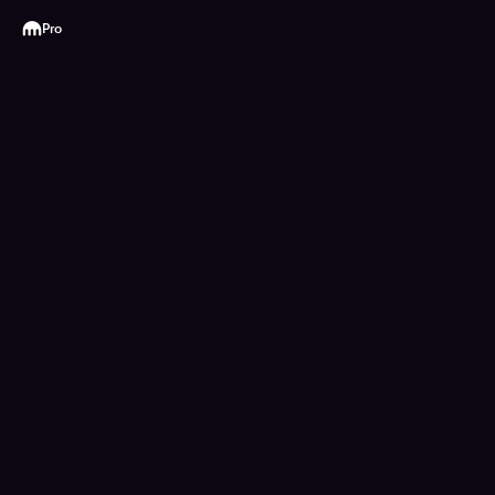
Kraken
Pro