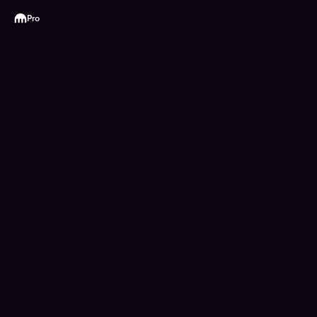
Kraken
Pro