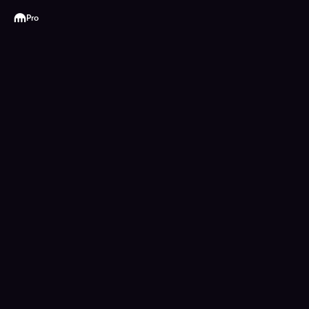
Kraken
Pro