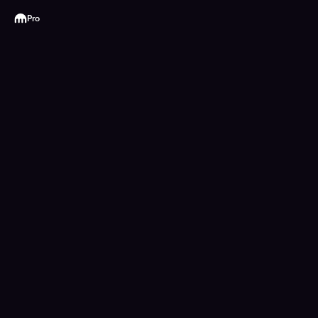
Kraken
Pro