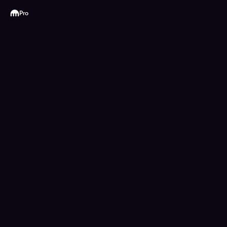
Kraken
Pro