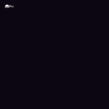
Kraken
Pro