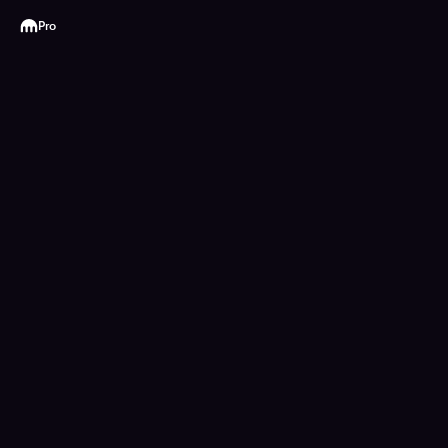
Kraken
Pro