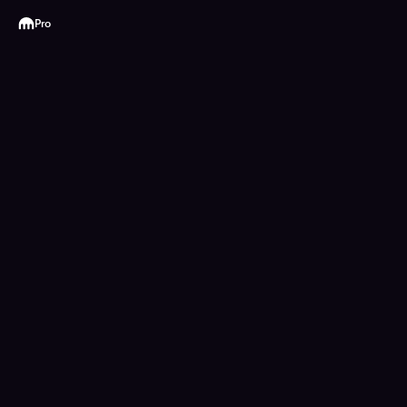
Kraken
Pro