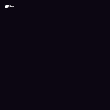
Kraken
Pro