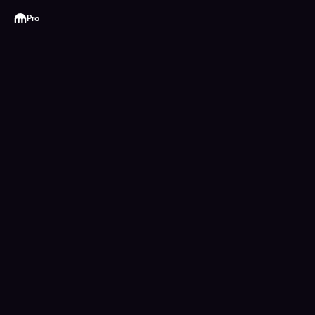
Kraken
Pro