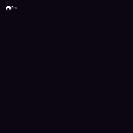
Kraken
Pro