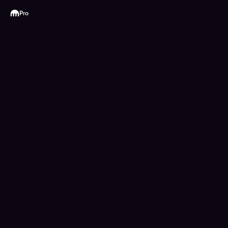
Kraken
Pro