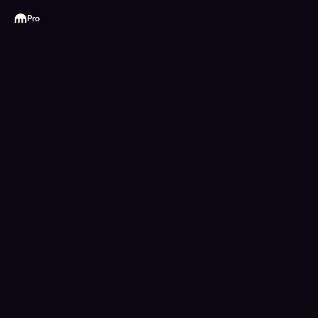
Kraken
Pro