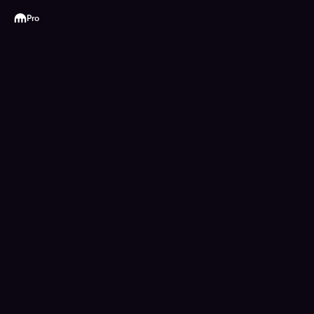
Kraken
Pro