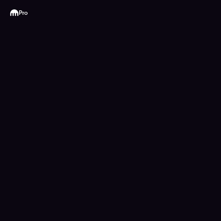
Kraken
Pro