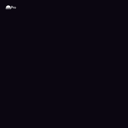
Kraken
Pro