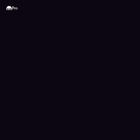
Kraken
Pro