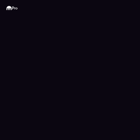
Kraken
Pro