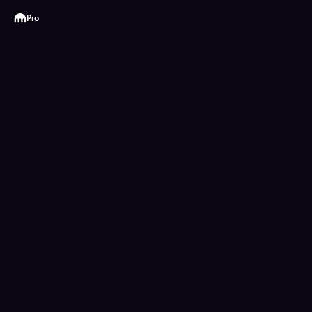
Kraken
Pro