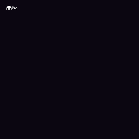
Kraken
Pro