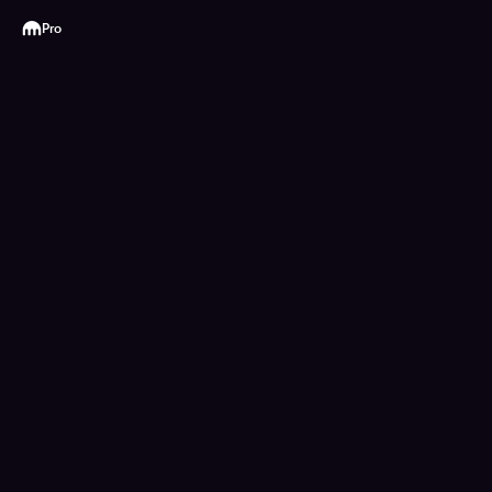
Kraken
Pro