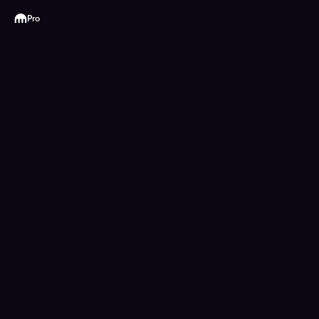
Kraken
Pro