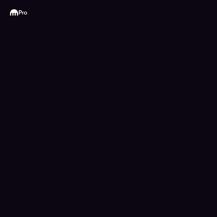
Kraken
Pro