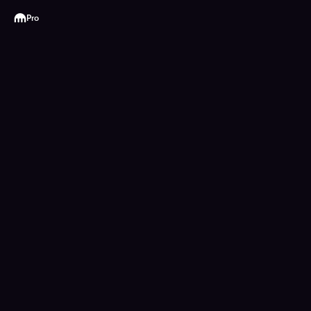
Kraken
Pro