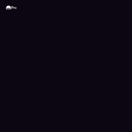
Kraken
Pro