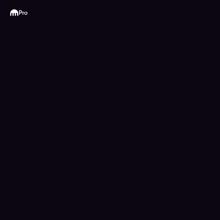
Kraken
Pro