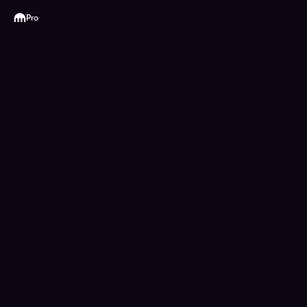
Kraken
Pro