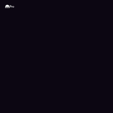
Kraken
Pro