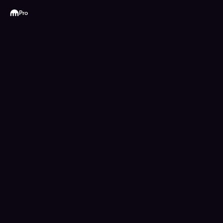
Kraken
Pro