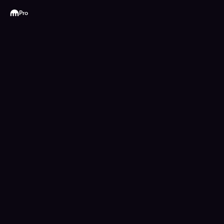
Kraken
Pro