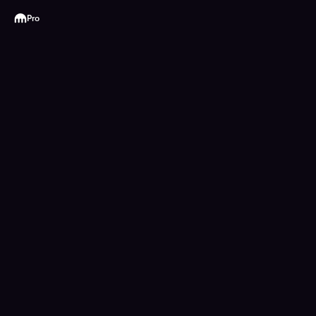
Kraken
Pro