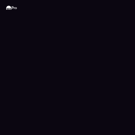
Kraken
Pro