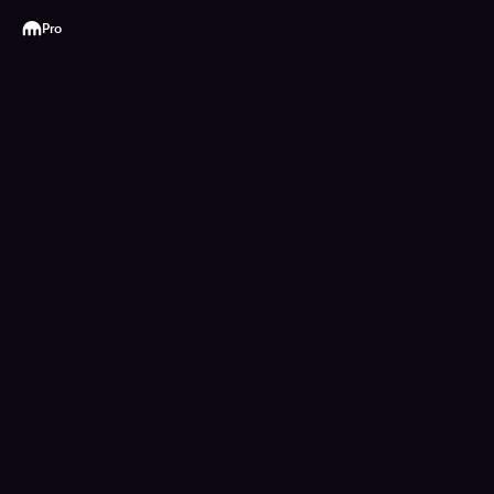
Kraken
Pro