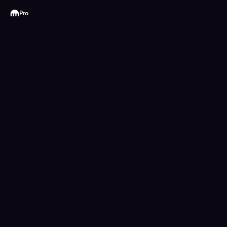
Kraken
Pro