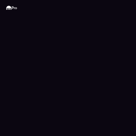
Kraken
Pro