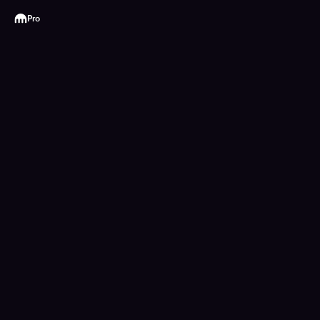
Kraken
Pro