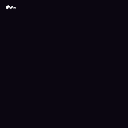
Kraken
Pro