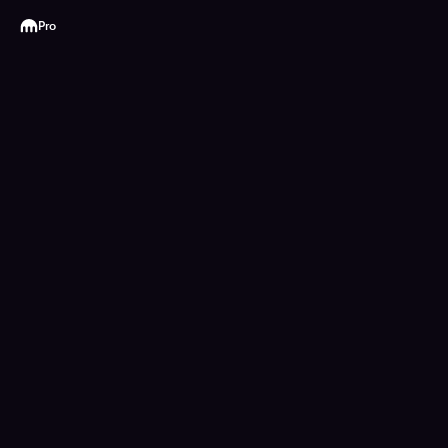
Kraken
Pro