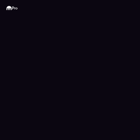
Kraken
Pro