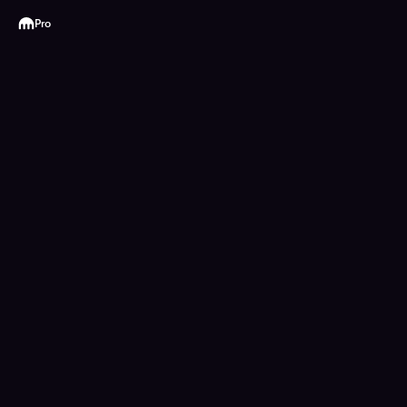
Kraken
Pro