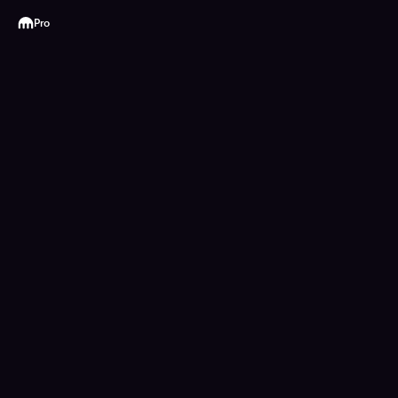
Kraken
Pro